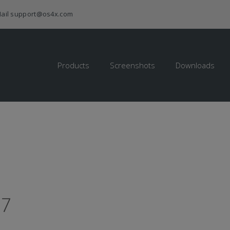
ail
support@os4x.com
Products
Screenshots
Downloads
17