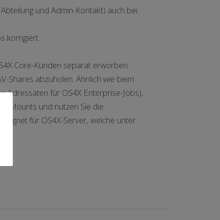
, Abteilung und Admin-Kontakt) auch bei
korrigiert.
r OS4X Core-Kunden separat erworben
AV-Shares abzuholen. Ähnlich wie beim
che Adressaten für OS4X Enterprise-Jobs),
hare-Mounts und nutzen Sie die
geeignet für OS4X-Server, welche unter
ren.