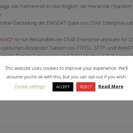
age von Partnern ist es nun möglich, die Hierarchie (Standort
.
Online-Darstellung der ENGDAT-Datei von OS4X Enterprise-Jobs 
etchQ
“ ist nun Bestandteil von OS4X Enterprise und kann fü
 in zyklischen Abständen Dateien von FTP(S)-, SFTP- und WebD
sregeln, Regular Expressions und Ziel-Verhalten (z.B. dynamis
unktion. Entfernen Sie lästige, sich ständig verabschiedende S
This website uses cookies to improve your experience. We'll
 protokollierte neue Lösung für diese Aufgabe (auch bestens 
assume you're ok with this, but you can opt-out if you wish.
Cookie settings
Read More
ACCEPT
REJECT
st, empfehlen wir ein Update so schnell wie möglich durchzufüh