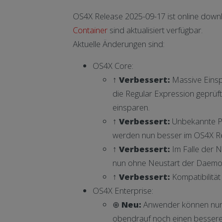
OS4X Release 2025-09-17 ist online dow
Container
sind aktualisiert verfügbar.
Aktuelle Änderungen sind:
OS4X Core:
↑
Verbessert:
Massive Einsp
die Regular Expression geprüft
einsparen.
↑
Verbessert:
Unbekannte Pa
werden nun besser im OS4X Rec
↑
Verbessert:
Im Falle der N
nun ohne Neustart der Daemo
↑
Verbessert:
Kompatibilität
OS4X Enterprise:
⊕
Neu:
Anwender können nun d
obendrauf noch einen besseren 