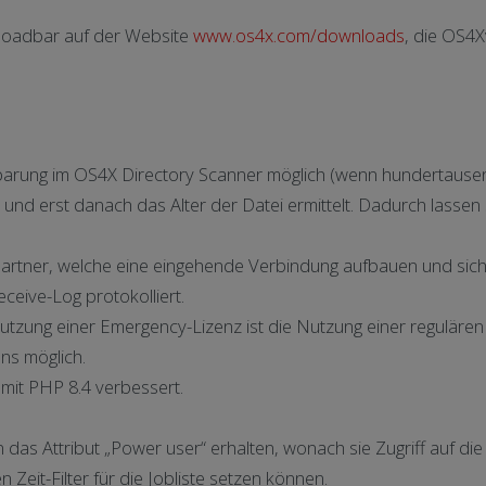
nloadbar auf der Website
www.os4x.com/downloads
, die OS4X
arung im OS4X Directory Scanner möglich (wenn hundertausend
 und erst danach das Alter der Datei ermittelt. Dadurch lasse
rtner, welche eine eingehende Verbindung aufbauen und sich n
eive-Log protokolliert.
utzung einer Emergency-Lizenz ist die Nutzung einer reguläre
ns möglich.
 mit PHP 8.4 verbessert.
as Attribut „Power user“ erhalten, wonach sie Zugriff auf die
Zeit-Filter für die Jobliste setzen können.