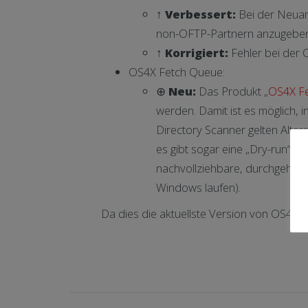
↑
Verbessert:
Bei der Neuanl
non-OFTP-Partnern anzugeben
↑
Korrigiert:
Fehler bei der 
OS4X Fetch Queue:
⊕
Neu:
Das Produkt „
OS4X F
werden. Damit ist es möglich,
Directory Scanner gelten Alter
es gibt sogar eine „Dry-run“-F
nachvollziehbare, durchgehend
Windows laufen).
Da dies die aktuellste Version von OS4X i