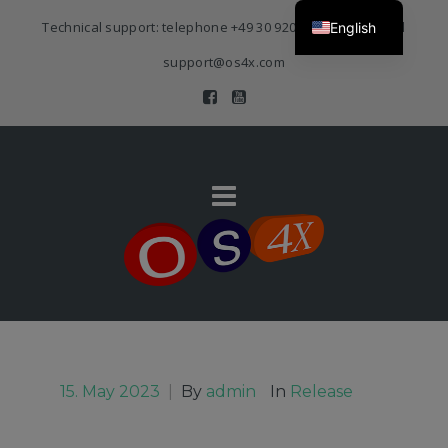
Technical support: telephone
+49 30 920 383 3468
| E-Mail
English
support@os4x.com
15. May 2023
|
By
admin
In
Release