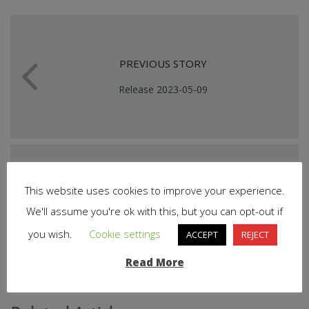
PREVIOUS STORY
Release 2023-05-09
This website uses cookies to improve your experience.
NEXT STORY
We'll assume you're ok with this, but you can opt-out if
Release 2023-06-13
you wish.
Cookie settings
ACCEPT
REJECT
Read More