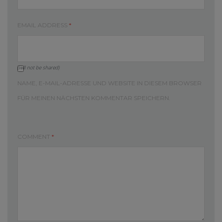
EMAIL ADDRESS
*
(will not be shared)
NAME, E-MAIL-ADRESSE UND WEBSITE IN DIESEM BROWSER
FÜR MEINEN NÄCHSTEN KOMMENTAR SPEICHERN.
COMMENT
*