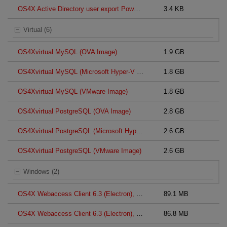
OS4X Active Directory user export Powershell script
3.4 KB
Virtual (6)
OS4Xvirtual MySQL (OVA Image)
1.9 GB
OS4Xvirtual MySQL (Microsoft Hyper-V Disk Image, .vhd)
1.8 GB
OS4Xvirtual MySQL (VMware Image)
1.8 GB
OS4Xvirtual PostgreSQL (OVA Image)
2.8 GB
OS4Xvirtual PostgreSQL (Microsoft Hyper-V Disk Image, .vhd)
2.6 GB
OS4Xvirtual PostgreSQL (VMware Image)
2.6 GB
Windows (2)
OS4X Webaccess Client 6.3 (Electron), MSI
89.1 MB
OS4X Webaccess Client 6.3 (Electron), ZIP
86.8 MB