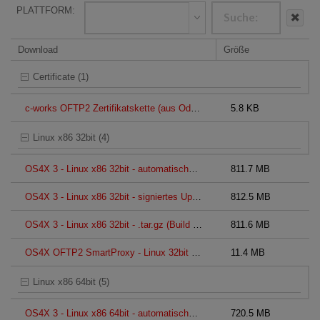
PLATTFORM:
Download
Größe
Certificate (1)
c-works OFTP2 Zertifikatskette (aus Odette-TSL, https://www.odette.org/TSL/TSL_OFTP2.XML)
5.8 KB
Linux x86 32bit (4)
OS4X 3 - Linux x86 32bit - automatischer Installer (Build 20260803)
811.7 MB
OS4X 3 - Linux x86 32bit - signiertes Update-Paket (Build 20260803)
812.5 MB
OS4X 3 - Linux x86 32bit - .tar.gz (Build 20260803)
811.6 MB
OS4X OFTP2 SmartProxy - Linux 32bit (Build 20260708)
11.4 MB
Linux x86 64bit (5)
OS4X 3 - Linux x86 64bit - automatischer Installer (Build 20260803)
720.5 MB