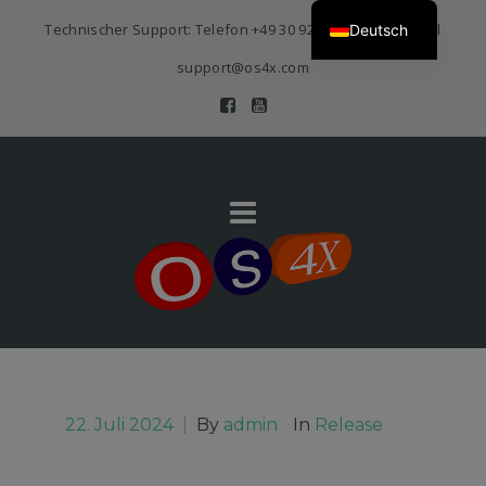
Technischer Support: Telefon
+49 30 920 383 3468
| E-Mail
Deutsch
support@os4x.com
22. Juli 2024
|
By
admin
In
Release