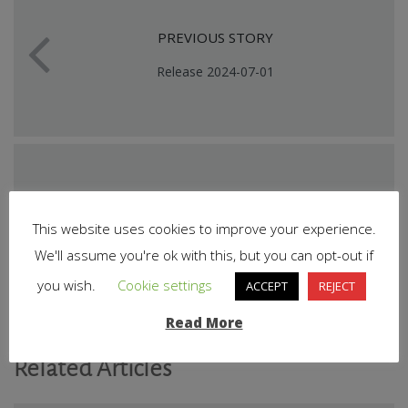
PREVIOUS STORY
Release 2024-07-01
NEXT STORY
This website uses cookies to improve your experience.
Release 2024-07-22
We'll assume you're ok with this, but you can opt-out if
you wish.
Cookie settings
ACCEPT
REJECT
Read More
Related Articles