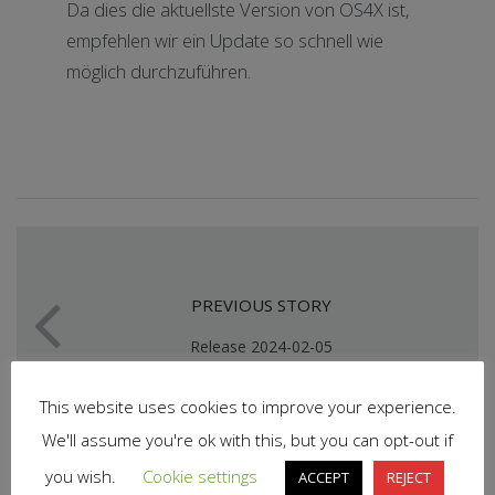
Da dies die aktuellste Version von OS4X ist,
empfehlen wir ein Update so schnell wie
möglich durchzuführen.
PREVIOUS STORY
Release 2024-02-05
This website uses cookies to improve your experience.
We'll assume you're ok with this, but you can opt-out if
you wish.
Cookie settings
ACCEPT
REJECT