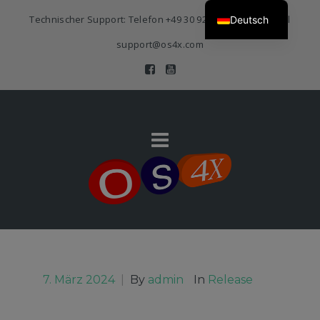
Technischer Support: Telefon
+49 30 920 383 3468
| E-Mail
Deutsch
support@os4x.com
7. März 2024
|
By
admin
In
Release