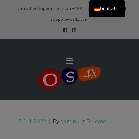
Technischer Support: Telefon
+49 30 920 383 3468
| E-Mail
Deutsch
support@os4x.com
7. Juli 2022
|
By
admin
In
Release