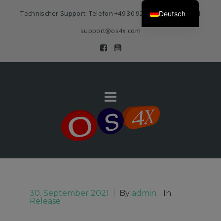
Technischer Support: Telefon
+49 30 920 383 3468
| E-Mail
Deutsch
support@os4x.com
30. September 2021
|
By
admin
In
Release