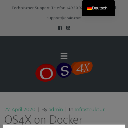
Technischer Support: Telefon
+49 30 920 383 3468
| E-Mail
Deutsch
support@os4x.com
27. April 2020
|
By
admin
|
In
Infrastruktur
OS4X on Docker