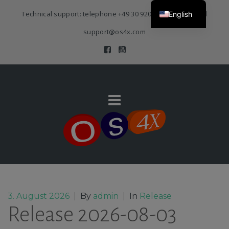
Technical support: telephone
+49 30 920 383 3468
| E-Mail
English
support@os4x.com
3. August 2026
|
By
admin
|
In
Release
Release 2026-08-03