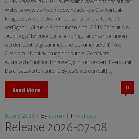
OS4X Release 2026-07-28 ist online downloadbar auf der
Website www.os4x.com/downloads, die OS4Xvirtual-
Images sowie die Docker-Container sind aktualisiert
verfügbar. Aktuelle Änderungen sind: OS4X Core: ⊕ Neu:
„Audit logs“ hinzugefügt: alle Konfigurationsänderungen
werden zentral gesammelt und dokumentiert! ⊕ Neu:
Option zur Deaktivierung der autom. Zertifikats-
Austausch-Funktion hinzugefügt. ↑ Verbessert: Events mit
Durchsatzwerten unter 0 Bytes/s werden still […]
0
Read More
8. July 2026
|
By
admin
|
In
Release
Release 2026-07-08