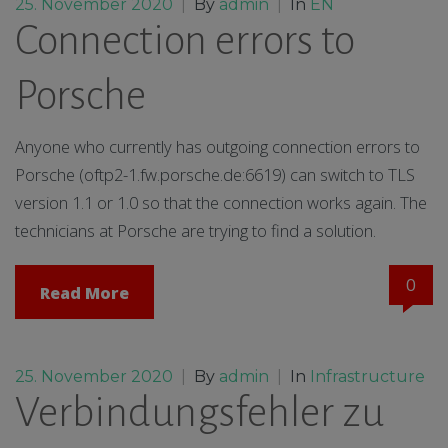
25. November 2020
|
By
admin
|
In
EN
Connection errors to
Porsche
Anyone who currently has outgoing connection errors to
Porsche (oftp2-1.fw.porsche.de:6619) can switch to TLS
version 1.1 or 1.0 so that the connection works again. The
technicians at Porsche are trying to find a solution.
0
Read More
25. November 2020
|
By
admin
|
In
Infrastructure
Verbindungsfehler zu