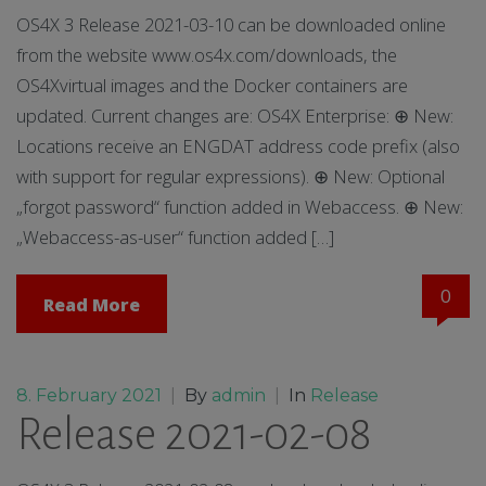
OS4X 3 Release 2021-03-10 can be downloaded online
from the website www.os4x.com/downloads, the
OS4Xvirtual images and the Docker containers are
updated. Current changes are: OS4X Enterprise: ⊕ New:
Locations receive an ENGDAT address code prefix (also
with support for regular expressions). ⊕ New: Optional
„forgot password“ function added in Webaccess. ⊕ New:
„Webaccess-as-user“ function added […]
0
Read More
8. February 2021
|
By
admin
|
In
Release
Release 2021-02-08