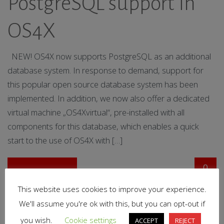
PostgreSQL support in
OS4X
NEW! OS4X now supports PostgreSQL as an additional
database system. In response to demand, support for
this popular open source database system has been
implemented. In addition, we now also offer a dedicated
virtual machine „OS4Xvirtual“, pre-installed with all
components for this database, which enables a quick
start to the use of OS4X with […]
0
Read More
This website uses cookies to improve your experience.
We'll assume you're ok with this, but you can opt-out if
14. January 2021
|
By
admin
|
In
Release
you wish.
Cookie settings
ACCEPT
REJECT