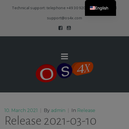
Technical support: telephone
+49 30 920 383 3468
| E-Mail
English
support@os4x.com
10. March 2021
|
By
admin
|
In
Release
Release 2021-03-10