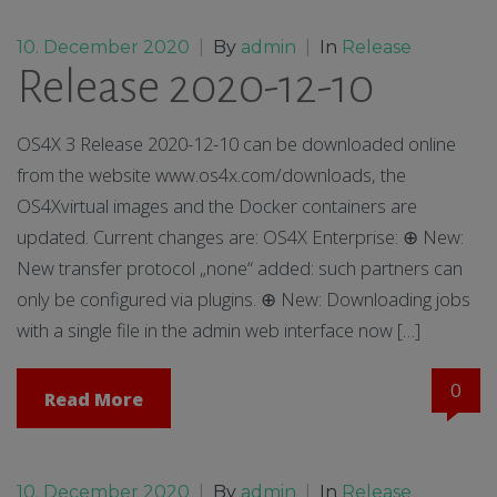
10. December 2020
|
By
admin
|
In
Release
Release 2020-12-10
OS4X 3 Release 2020-12-10 can be downloaded online
from the website www.os4x.com/downloads, the
OS4Xvirtual images and the Docker containers are
updated. Current changes are: OS4X Enterprise: ⊕ New:
New transfer protocol „none“ added: such partners can
only be configured via plugins. ⊕ New: Downloading jobs
with a single file in the admin web interface now […]
0
Read More
10. December 2020
|
By
admin
|
In
Release